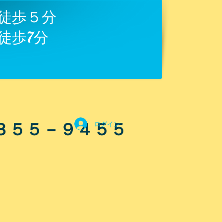
徒歩５分
徒歩7分
５５－９４５５
ログイン