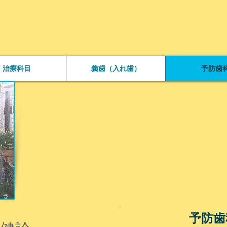
治療科目
義歯（入れ歯）
予防歯
予防歯科