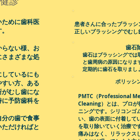
健診
いために歯科医
患者さんに合ったブラッシ
す。
​正しいブラッシングでむ
歯石
からない様、お
歯石はブラッシングでは
にさまざまな処
と歯周病の原因になりま
定期的に歯石を取りまし
にしているにも
ポリッシング（
やすい方、ある
所がむし歯にな
PMTC（Professional Me
特に予防歯科を
Cleaning）とは、プ
ニングです。シリコンゴ
自分の歯で食事
い、歯の表面に付着して
いただければと
を取り除いていく治療で
痛みはなく、リラックス