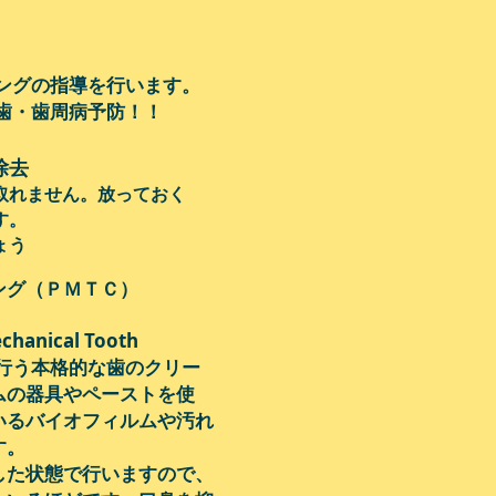
ングの指導を行います。
し歯・歯周病予防！！
除去
取れません。放っておく
す。
ょう
ＰＭＴＣ）
chanical Tooth
ロが行う本格的な歯のクリー
ムの器具やペーストを使
いるバイオフィルムや汚れ
す。
した状態で行いますので、