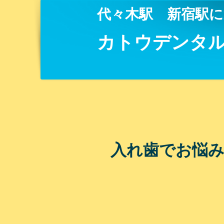
​代々木駅 新宿駅
カトウデンタ
​入れ歯でお悩