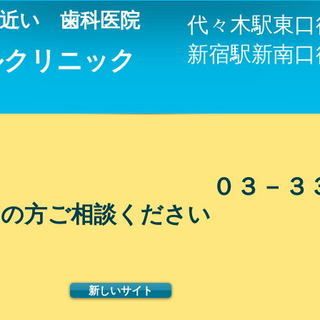
に近い 歯科医院
代々木駅東口
新宿駅新南口
ルクリニック
０３－３３
みの方ご相談ください
新しいサイト